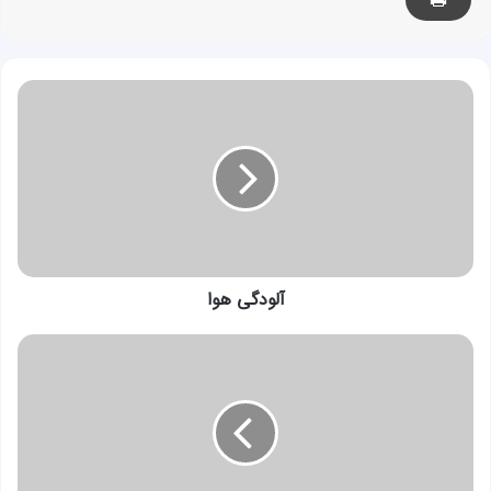
آلودگی
هوا
آلودگی هوا
سبک
زندگی(بخش
اول)