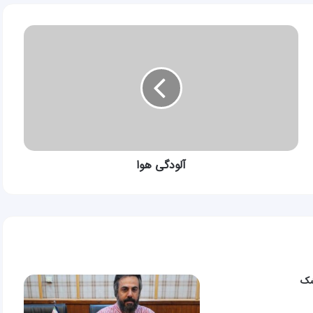
آلودگی
هوا
آلودگی هوا
شک