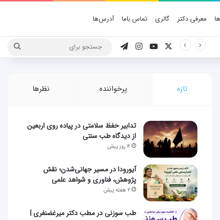
ا
معرفی دکتر
گالری
تماس باما
آدرس‌ها
X
یوتیوب
اینستاگرام
تلگرام
جستج
برای
تازه
پرخواننده
نظرها
تدابیر حفظ سلامتی در پیاده روی اربعین
از دیدگاه طب سنتی
۴ روز پیش
آیورودا در مسیر جهانی‌شدن؛ نقش
پژوهش، فناوری و شواهد علمی
۲ هفته پیش
طب سوزنی در مطب دکتر میرغضنفری |