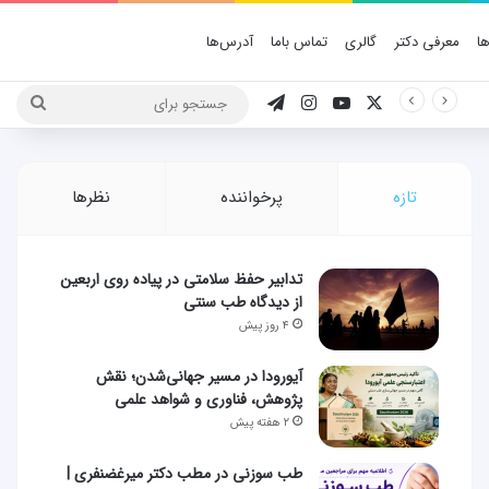
ا
معرفی دکتر
گالری
تماس باما
آدرس‌ها
X
یوتیوب
اینستاگرام
تلگرام
جستج
برای
تازه
پرخواننده
نظرها
تدابیر حفظ سلامتی در پیاده روی اربعین
از دیدگاه طب سنتی
۴ روز پیش
آیورودا در مسیر جهانی‌شدن؛ نقش
پژوهش، فناوری و شواهد علمی
۲ هفته پیش
طب سوزنی در مطب دکتر میرغضنفری |