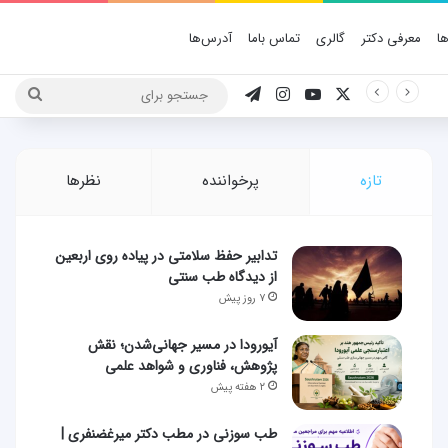
ا
معرفی دکتر
گالری
تماس باما
آدرس‌ها
X
یوتیوب
اینستاگرام
تلگرام
جستج
برای
تازه
پرخواننده
نظرها
تدابیر حفظ سلامتی در پیاده روی اربعین
از دیدگاه طب سنتی
۷ روز پیش
آیورودا در مسیر جهانی‌شدن؛ نقش
پژوهش، فناوری و شواهد علمی
۲ هفته پیش
طب سوزنی در مطب دکتر میرغضنفری |