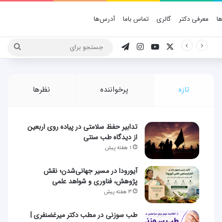
ا
معرفی دکتر
گالری
تماس باما
آدرس‌ها
X
یوتیوب
اینستاگرام
تلگرام
جستج
برای
تازه
پرخواننده
نظرها
تدابیر حفظ سلامتی در پیاده روی اربعین
از دیدگاه طب سنتی
۱ هفته پیش
آیورودا در مسیر جهانی‌شدن؛ نقش
پژوهش، فناوری و شواهد علمی
۳ هفته پیش
طب سوزنی در مطب دکتر میرغضنفری |